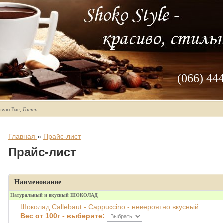
(066) 44
твую Вас
,
Гость
Главная
»
Прайс-лист
Прайс-лист
Наименование
Натуральный и вкусный ШОКОЛАД
Шоколад Callebaut - Cappuccino - невероятно вкусный
Вес от 100г - выберите: