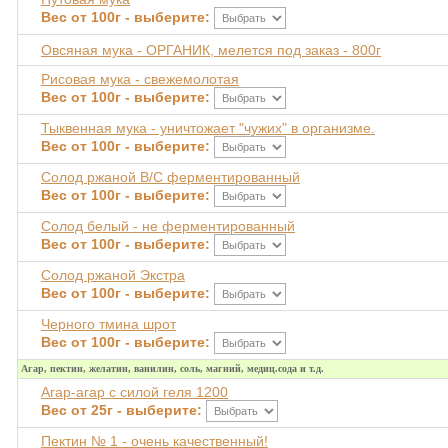
Вес от 100г - выберите:
Овсяная мука - ОРГАНИК, мелется под заказ - 800г
Рисовая мука - свежемолотая
Вес от 100г - выберите:
Тыквенная мука - уничтожает "чужих" в организме.
Вес от 100г - выберите:
Солод ржаной В/С ферментированный
Вес от 100г - выберите:
Солод белый - не ферментированный
Вес от 100г - выберите:
Солод ржаной Экстра
Вес от 100г - выберите:
Черного тмина шрот
Вес от 100г - выберите:
Агар, пектин, желатин, ванилин, соль, магний, медиц.сода и т.д.
Агар-агар с силой геля 1200
Вес от 25г - выберите:
Пектин № 1 - очень качественный!