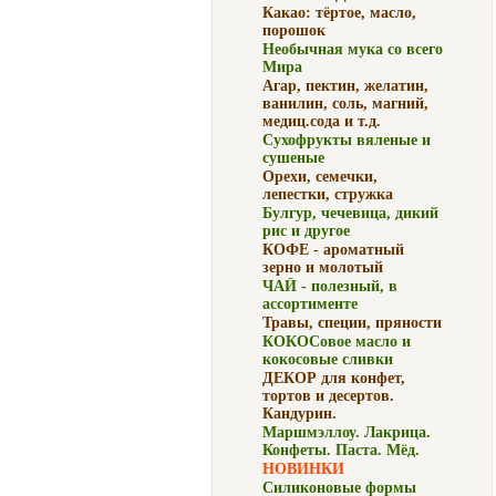
Какао: тёртое, масло,
порошок
Необычная мука со всего
Мира
Агар, пектин, желатин,
ванилин, соль, магний,
медиц.сода и т.д.
Сухофрукты вяленые и
сушеные
Орехи, семечки,
лепестки, стружка
Булгур, чечевица, дикий
рис и другое
КОФЕ - ароматный
зерно и молотый
ЧАЙ - полезный, в
ассортименте
Травы, специи, пряности
КОКОСовое масло и
кокосовые сливки
ДЕКОР для конфет,
тортов и десертов.
Кандурин.
Маршмэллоу. Лакрица.
Конфеты. Паста. Мёд.
НОВИНКИ
Силиконовые формы