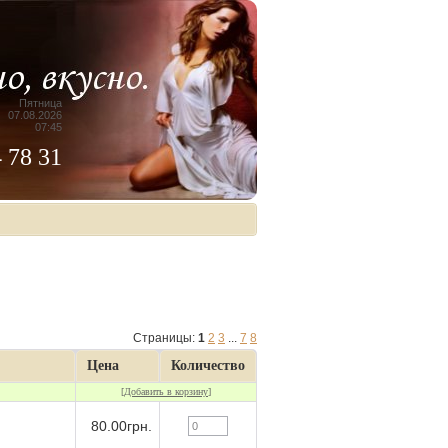
Пятница
07.08.2026
07:45
4 78 31
Страницы
:
1
2
3
...
7
8
Цена
Количество
[
Добавить в корзину
]
80.00грн.