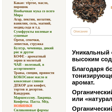
Какао: тёртое, масло,
порошок
Необычная мука со всего
Мира
Агар, пектин, желатин,
ванилин, соль, магний,
медиц.сода и т.д.
Сухофрукты вяленые и
Описание
сушеные
Орехи, семечки,
лепестки, стружка
Булгур, чечевица, дикий
Уникальный 
рис и другое
КОФЕ - ароматный
высоким сод
зерно и молотый
ЧАЙ - полезный, в
Благодаря б
ассортименте
Травы, специи, пряности
тонизирующе
КОКОСовое масло и
аромат.
кокосовые сливки
ДЕКОР для конфет,
тортов и десертов.
Органический
Кандурин.
или «натура
Маршмэллоу. Лакрица.
Конфеты. Паста. Мёд.
НОВИНКИ
Органически
Силиконовые формы