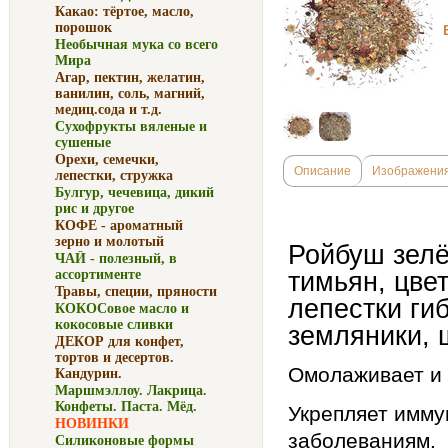
Какао: тёртое, масло,
порошок
Необычная мука со всего
Мира
Агар, пектин, желатин,
ванилин, соль, магний,
медиц.сода и т.д.
Сухофрукты вяленые и
сушеные
Орехи, семечки,
Описание
Изображени
лепестки, стружка
Булгур, чечевица, дикий
рис и другое
КОФЕ - ароматный
зерно и молотый
Ройбуш зел
ЧАЙ - полезный, в
тимьян, цве
ассортименте
Травы, специи, пряности
лепестки ги
КОКОСовое масло и
кокосовые сливки
земляники, 
ДЕКОР для конфет,
тортов и десертов.
Омолаживает и 
Кандурин.
Маршмэллоу. Лакрица.
Конфеты. Паста. Мёд.
Укрепляет имму
НОВИНКИ
заболеваниям.
Силиконовые формы