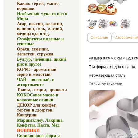
Какао: тёртое, масло,
порошок
Необычная мука со всего
Мира
Агар, пектин, желатин,
ванилин, соль, магний,
медиц.сода и т.д.
Описание
Изображени
Сухофрукты вяленые и
сушеные
Орехи, семечки,
лепестки, стружка
Размер 8 см × 8 см × 12,3 с
Булгур, чечевица, дикий
рис и другое
Три формы + одна крышка
КОФЕ - ароматный
зерно и молотый
Нержавеющая сталь
ЧАЙ - полезный, в
Отличное качество
ассортименте
Травы, специи, пряности
КОКОСовое масло и
кокосовые сливки
ДЕКОР для конфет,
тортов и десертов.
Кандурин.
Маршмэллоу. Лакрица.
Конфеты. Паста. Мёд.
НОВИНКИ
Силиконовые формы