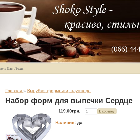
(066) 44
твую Вас
,
Гость
Главная
»
Вырубки, формочки, плунжера
Набор форм для выпечки Сердце
119.00грн.
Наличие
:
да