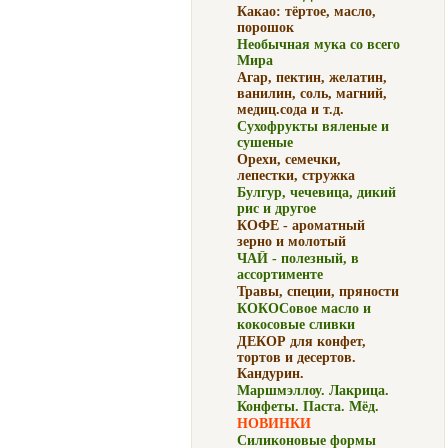
Какао: тёртое, масло,
порошок
Необычная мука со всего
Мира
Агар, пектин, желатин,
ванилин, соль, магний,
медиц.сода и т.д.
Сухофрукты вяленые и
сушеные
Орехи, семечки,
лепестки, стружка
Булгур, чечевица, дикий
рис и другое
КОФЕ - ароматный
зерно и молотый
ЧАЙ - полезный, в
ассортименте
Травы, специи, пряности
КОКОСовое масло и
кокосовые сливки
ДЕКОР для конфет,
тортов и десертов.
Кандурин.
Маршмэллоу. Лакрица.
Конфеты. Паста. Мёд.
НОВИНКИ
Силиконовые формы