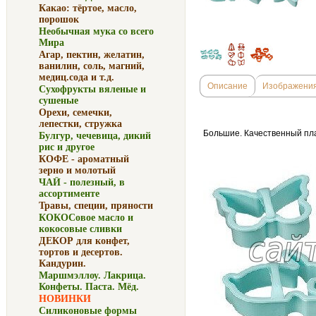
Какао: тёртое, масло,
порошок
Необычная мука со всего
Мира
Агар, пектин, желатин,
ванилин, соль, магний,
медиц.сода и т.д.
Описание
Изображени
Сухофрукты вяленые и
сушеные
Орехи, семечки,
лепестки, стружка
Большие. Качественный пла
Булгур, чечевица, дикий
рис и другое
КОФЕ - ароматный
зерно и молотый
ЧАЙ - полезный, в
ассортименте
Травы, специи, пряности
КОКОСовое масло и
кокосовые сливки
ДЕКОР для конфет,
тортов и десертов.
Кандурин.
Маршмэллоу. Лакрица.
Конфеты. Паста. Мёд.
НОВИНКИ
Силиконовые формы