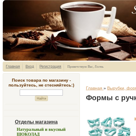
Главная
Вход
Регистрация
Приветствую Вас
,
Гость
Поиск товара по магазину -
пользуйтесь, не стесняйтесь:)
Главная
»
Вырубки, фор
Формы с руч
Отделы магазина
Натуральный и вкусный
ШОКОЛАД