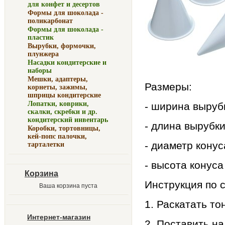
для конфет и десертов
Формы для шоколада -
поликарбонат
Формы для шоколада -
пластик
Вырубки, формочки,
плунжера
Насадки кондитерские и
наборы
Мешки, адаптеры,
Размеры:
корнеты, зажимы,
шприцы кондитерские
Лопатки, коврики,
- ширина вырубк
скалки, скребки и др.
кондитерский инвентарь
- длина вырубки 
Коробки, тортовницы,
кей-попс палочки,
- диаметр конуса
тарталетки
- высота конуса 
Корзина
Инструкция по 
Ваша корзина пуста
1. Раскатать тон
Интернет-магазин
2. Поставить на