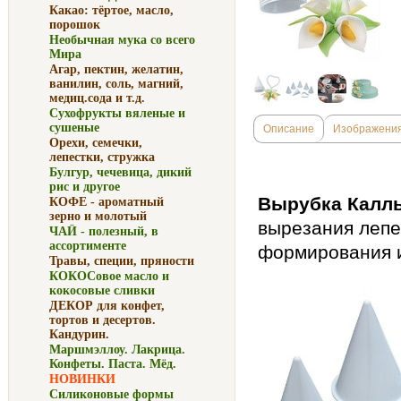
Какао: тёртое, масло,
порошок
Необычная мука со всего
Мира
Агар, пектин, желатин,
ванилин, соль, магний,
медиц.сода и т.д.
Сухофрукты вяленые и
сушеные
Описание
Изображени
Орехи, семечки,
лепестки, стружка
Булгур, чечевица, дикий
рис и другое
Вырубка Калл
КОФЕ - ароматный
зерно и молотый
вырезания лепес
ЧАЙ - полезный, в
ассортименте
формирования и
Травы, специи, пряности
КОКОСовое масло и
кокосовые сливки
ДЕКОР для конфет,
тортов и десертов.
Кандурин.
Маршмэллоу. Лакрица.
Конфеты. Паста. Мёд.
НОВИНКИ
Силиконовые формы