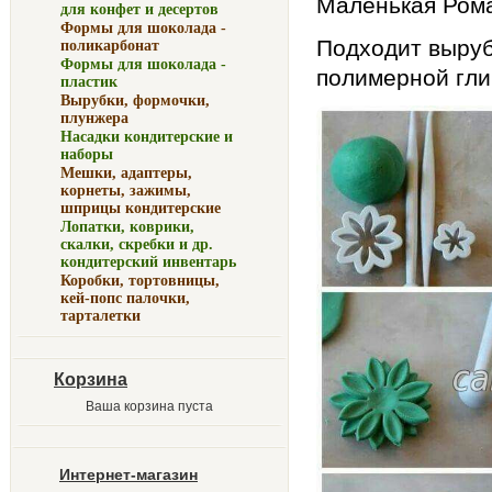
Маленькая Рома
для конфет и десертов
Формы для шоколада -
Подходит выруб
поликарбонат
Формы для шоколада -
полимерной гли
пластик
Вырубки, формочки,
плунжера
Насадки кондитерские и
наборы
Мешки, адаптеры,
корнеты, зажимы,
шприцы кондитерские
Лопатки, коврики,
скалки, скребки и др.
кондитерский инвентарь
Коробки, тортовницы,
кей-попс палочки,
тарталетки
Корзина
Ваша корзина пуста
Интернет-магазин