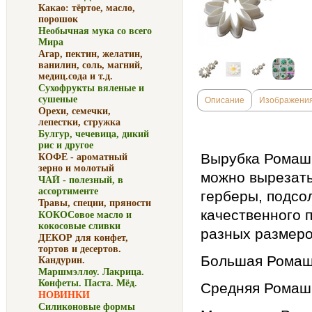
Какао: тёртое, масло,
порошок
Необычная мука со всего
Мира
Агар, пектин, желатин,
ванилин, соль, магний,
медиц.сода и т.д.
Сухофрукты вяленые и
сушеные
Описание
Изображени
Орехи, семечки,
лепестки, стружка
Булгур, чечевица, дикий
рис и другое
Вырубка Ромашк
КОФЕ - ароматный
зерно и молотый
можно вырезать
ЧАЙ - полезный, в
ассортименте
герберы, подсо
Травы, специи, пряности
качественного 
КОКОСовое масло и
кокосовые сливки
разных размер
ДЕКОР для конфет,
тортов и десертов.
Большая Ромашк
Кандурин.
Маршмэллоу. Лакрица.
Конфеты. Паста. Мёд.
Средняя Ромашка
НОВИНКИ
Силиконовые формы