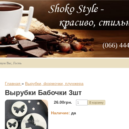
(066) 44
твую Вас
,
Гость
Главная
»
Вырубки, формочки, плунжера
Вырубки Бабочки 3шт
26.00грн.
Наличие
:
да