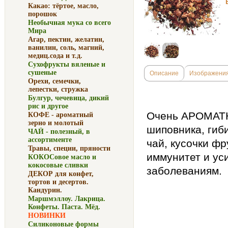
Какао: тёртое, масло,
порошок
Необычная мука со всего
Мира
Агар, пектин, желатин,
ванилин, соль, магний,
медиц.сода и т.д.
Сухофрукты вяленые и
сушеные
Описание
Изображени
Орехи, семечки,
лепестки, стружка
Булгур, чечевица, дикий
рис и другое
Очень АРОМАТН
КОФЕ - ароматный
зерно и молотый
шиповника, гиб
ЧАЙ - полезный, в
ассортименте
чай, кусочки фр
Травы, специи, пряности
иммунитет и ус
КОКОСовое масло и
кокосовые сливки
заболеваниям.
ДЕКОР для конфет,
тортов и десертов.
Кандурин.
Маршмэллоу. Лакрица.
Конфеты. Паста. Мёд.
НОВИНКИ
Силиконовые формы