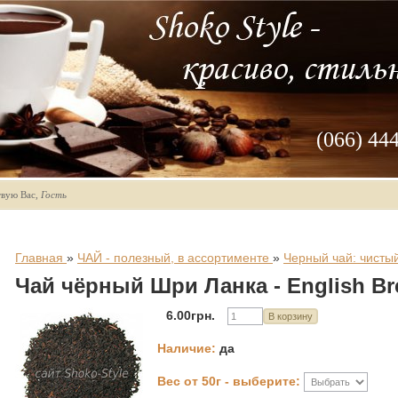
(066) 44
твую Вас
,
Гость
Главная
»
ЧАЙ - полезный, в ассортименте
»
Черный чай: чисты
Чай чёрный Шри Ланка - English Br
6.00грн.
Наличие
:
да
Вес от 50г - выберите: