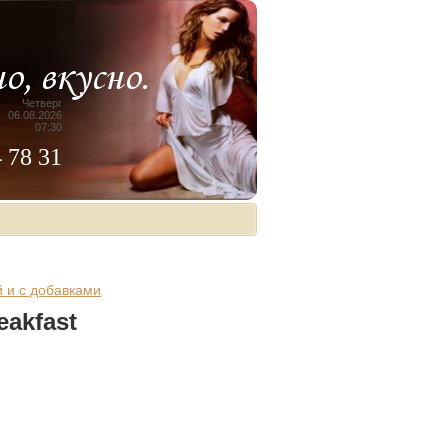
Четверг
06.08.2026
07:30
4 78 31
й и с добавками
eakfast