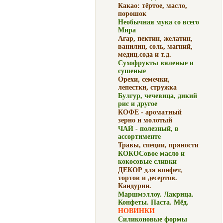
Какао: тёртое, масло,
порошок
Необычная мука со всего
Мира
Агар, пектин, желатин,
ванилин, соль, магний,
медиц.сода и т.д.
Сухофрукты вяленые и
сушеные
Орехи, семечки,
лепестки, стружка
Булгур, чечевица, дикий
рис и другое
КОФЕ - ароматный
зерно и молотый
ЧАЙ - полезный, в
ассортименте
Травы, специи, пряности
КОКОСовое масло и
кокосовые сливки
ДЕКОР для конфет,
тортов и десертов.
Кандурин.
Маршмэллоу. Лакрица.
Конфеты. Паста. Мёд.
НОВИНКИ
Силиконовые формы