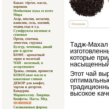
Какао: тёртое, масло,
порошок
Необычная мука со всего
Мира
Агар, пектин, желатин,
ванилин, соль, магний,
Описание
медиц.сода и т.д.
Сухофрукты вяленые и
сушеные
Орехи, семечки,
Тадж-Махал 
лепестки, стружка
Булгур, чечевица, дикий
изготовленн
рис и другое
КОФЕ - ароматный
которые при
зерно и молотый
насыщенный
ЧАЙ - полезный, в
ассортименте
Травы, специи, пряности
Этот чай вы
КОКОСовое масло и
оптимальные
кокосовые сливки
ДЕКОР для конфет,
традиционны
тортов и десертов.
Кандурин.
высокое кач
Маршмэллоу. Лакрица.
Конфеты. Паста. Мёд.
НОВИНКИ
Силиконовые формы